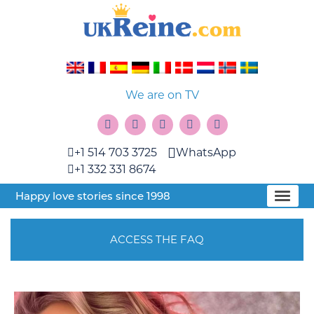
We are on TV
+1 514 703 3725
WhatsApp
+1 332 331 8674
Happy love stories since 1998
ACCESS THE FAQ