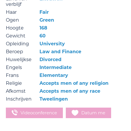
verblijf
Haar
Fair
Ogen
Green
Hoogte
168
Gewicht
60
Opleiding
University
Beroep
Law and Finance
Huwelijkse
Divorced
Engels
Intermediate
Frans
Elementary
Religie
Accepts men of any religion
Afkomst
Accepts men of any race
Inschrijven
Tweelingen
Videoconference
Datum me