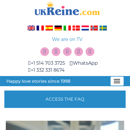
We are on TV
+1 514 703 3725
WhatsApp
+1 332 331 8674
Happy love stories since 1998
ACCESS THE FAQ