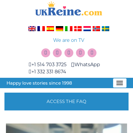
We are on TV
+1 514 703 3725
WhatsApp
+1 332 331 8674
Happy love stories since 1998
ACCESS THE FAQ