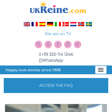
We are on TV
+39 320 114 1246
WhatsApp
Happy love stories since 1998
ACCESS THE FAQ