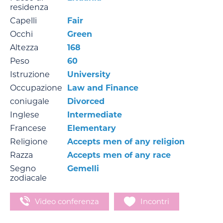
residenza
Capelli
Fair
Occhi
Green
Altezza
168
Peso
60
Istruzione
University
Occupazione
Law and Finance
coniugale
Divorced
Inglese
Intermediate
Francese
Elementary
Religione
Accepts men of any religion
Razza
Accepts men of any race
Segno
Gemelli
zodiacale
Video conferenza
Incontri