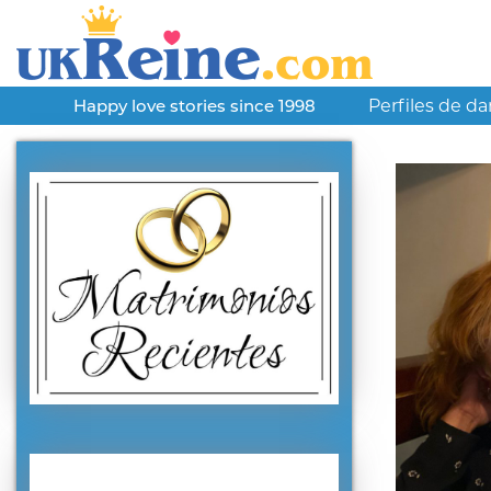
Perfiles de d
Happy love stories since 1998