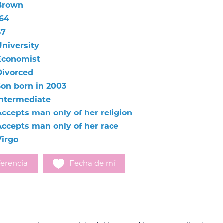
Brown
164
67
University
Economist
Divorced
Son born in 2003
Intermediate
Accepts man only of her religion
Accepts man only of her race
Virgo
erencia
Fecha de mí