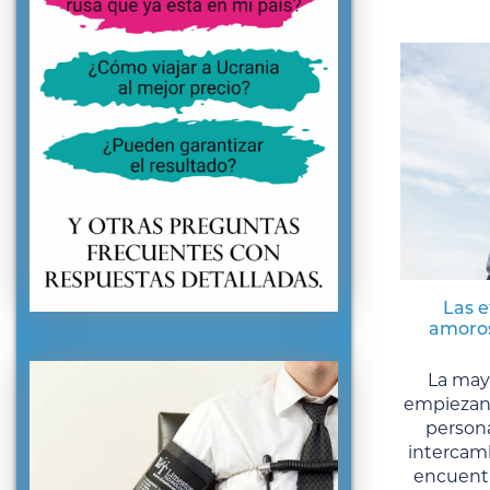
Las e
amoros
La mayo
empiezan 
persona
intercam
encuentr