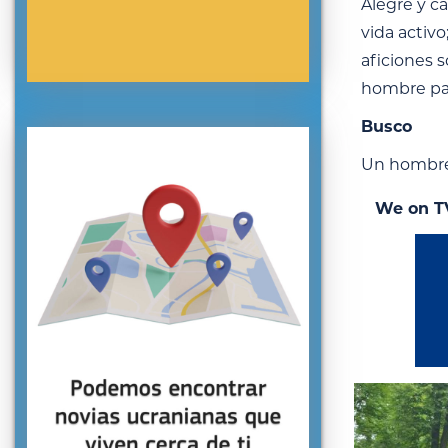
Alegre y c
vida activ
aficiones 
hombre par
Busco
Un hombre 
We on T