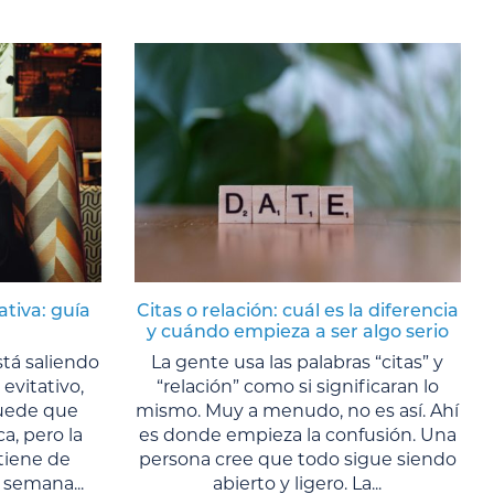
ativa: guía
Citas o relación: cuál es la diferencia
y cuándo empieza a ser algo serio
tá saliendo
La gente usa las palabras “citas” y
evitativo,
“relación” como si significaran lo
Puede que
mismo. Muy a menudo, no es así. Ahí
a, pero la
es donde empieza la confusión. Una
tiene de
persona cree que todo sigue siendo
semana...
abierto y ligero. La...