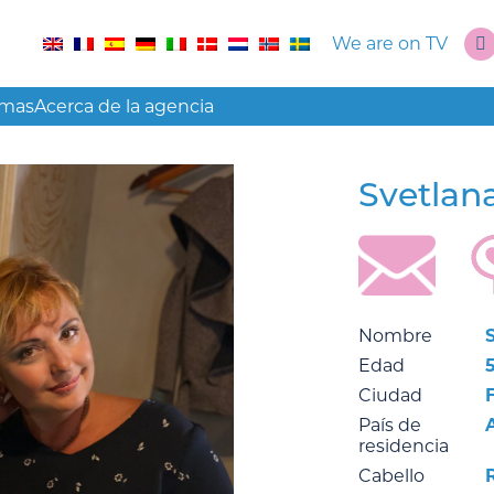
We are on TV
amas
Acerca de la agencia
Svetlan
Nombre
Edad
Ciudad
País de
residencia
Cabello