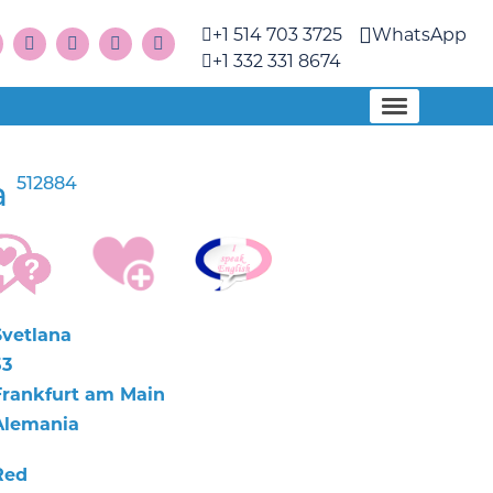
+1 514 703 3725
WhatsApp
+1 332 331 8674
512884
a
Svetlana
53
Frankfurt am Main
Alemania
Red