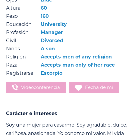
Altura
60
Peso
160
Educación
University
Profesión
Manager
Civil
Divorced
Niños
A son
Religión
Accepts men of any religion
Raza
Accepts man only of her race
Registrarse
Escorpio
Videoconferencia
Fecha de mí
Carácter e intereses
Soy una mujer para casarme. Soy agradable, dulce,
cariñosa, apasionada. Yo conozco mi valor. Mi vida