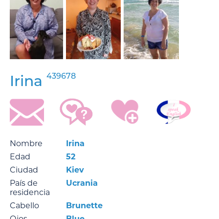
439678
Irina
Nombre
Irina
Edad
52
Ciudad
Kiev
País de
Ucrania
residencia
Cabello
Brunette
Ojos
Blue