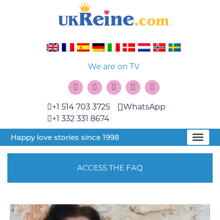
We are on TV
+1 514 703 3725
WhatsApp
+1 332 331 8674
Happy love stories since 1998
ACCESS THE FAQ