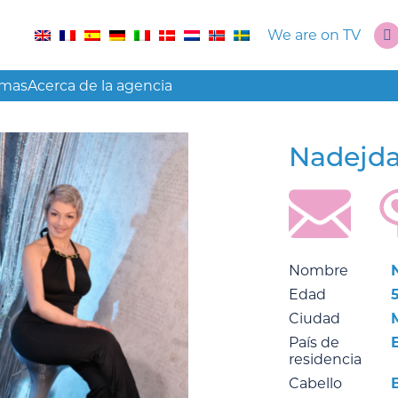
We are on TV
amas
Acerca de la agencia
Nadejd
Nombre
Edad
Ciudad
País de
residencia
Cabello