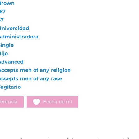
Brown
167
67
Universidad
Administradora
Single
ijo
Advanced
Accepts men of any religion
Accepts men of any race
agitario
erencia
Fecha de mí