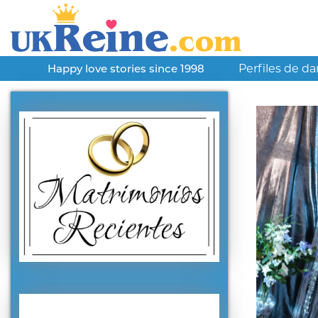
Perfiles de d
Happy love stories since 1998