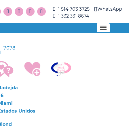
+1 514 703 3725
WhatsApp
+1 332 331 8674
7078
a
Nadejda
56
Miami
Estados Unidos
Blond