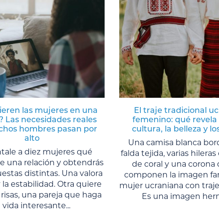
ieren las mujeres en una
El traje tradicional u
? Las necesidades reales
femenino: qué revela 
hos hombres pasan por
cultura, la belleza y lo
alto
Una camisa blanca bor
tale a diez mujeres qué
falda tejida, varias hilera
e una relación y obtendrás
de coral y una corona 
estas distintas. Una valora
componen la imagen fami
 la estabilidad. Otra quiere
mujer ucraniana con traje 
 risas, una pareja que haga
Es una imagen herm
a vida interesante...