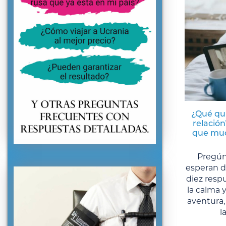
¿Qué qu
relación
que muc
Pregún
esperan d
diez respu
la calma y
aventura,
l