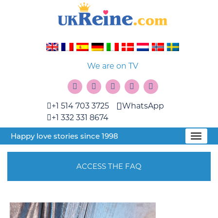
We are on TV
+1 514 703 3725
WhatsApp
+1 332 331 8674
Happy love stories since 1998
ACCESS THE FAQ