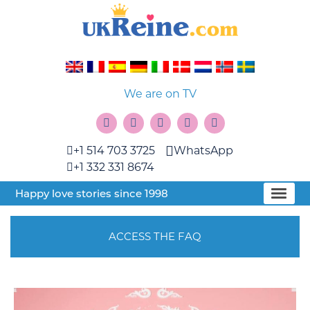
We are on TV
+1 514 703 3725
WhatsApp
+1 332 331 8674
Happy love stories since 1998
ACCESS THE FAQ