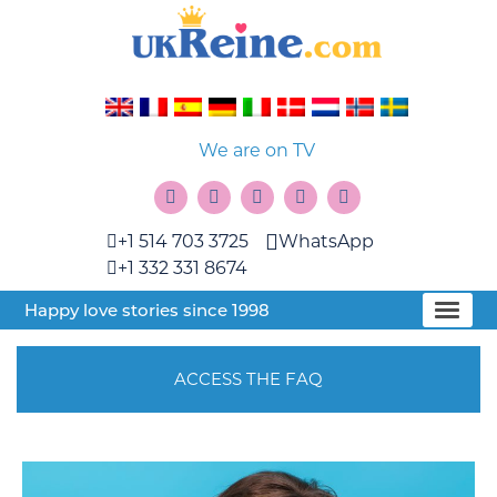
We are on TV
+1 514 703 3725
WhatsApp
+1 332 331 8674
Happy love stories since 1998
ACCESS THE FAQ