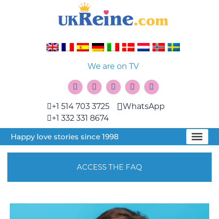
We are on TV
+1 514 703 3725
WhatsApp
+1 332 331 8674
Happy love stories since 1998
ACCESS THE FAQ