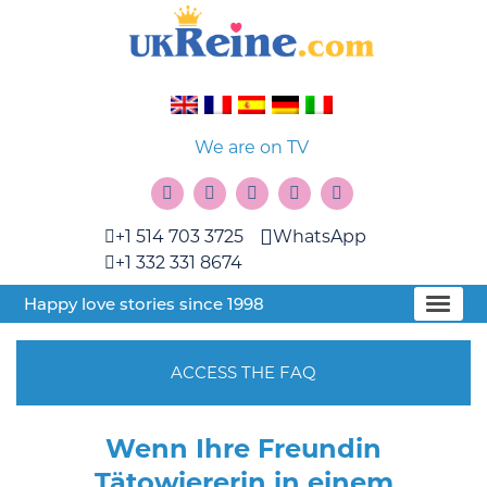
We are on TV
+1 514 703 3725
WhatsApp
+1 332 331 8674
Happy love stories since 1998
ACCESS THE FAQ
Wenn Ihre Freundin
Tätowiererin in einem