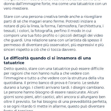
donna dall’immagine forte, ma come una tatuatrice con un
vero mestiere.
Stare con una persona creativa tende anche a risvegliare
parti di sé che magari erano ferme. Potresti iniziare a
notare di più la linea, la forma, l’atmosfera, l’architettura, i
tessuti, i colori, la fotografia, perfino il modo in cui
componi una tua foto profilo o i piccoli dettagli dei video
che guardi. Una relazione sana con un’artista dà spesso il
permesso di diventare più osservatori, più espressivi e più
sinceri rispetto a ciò che ci tocca davvero.
Le difficoltà quando ci si innamora di una
tatuatrice
Detto questo, stare con una tatuatrice può essere difficile
per ragioni che non hanno nulla a che vedere con
l’immagine e tutto a che vedere con la struttura della vita
quotidiana. Il primo banco di prova è l’orario. Le sedute
durano a lungo. I clienti arrivano tardi. I disegni cambiano.
Le persone hanno bisogno di essere rassicurate. Alcuni
giorni sono pieni, altri caotici, altri ancora si allungano ben
oltre il previsto. Se hai bisogno di una prevedibilità perfetta,
o se ogni ritardo ti mette in allarme, questo può diventare
fonte di tensione.