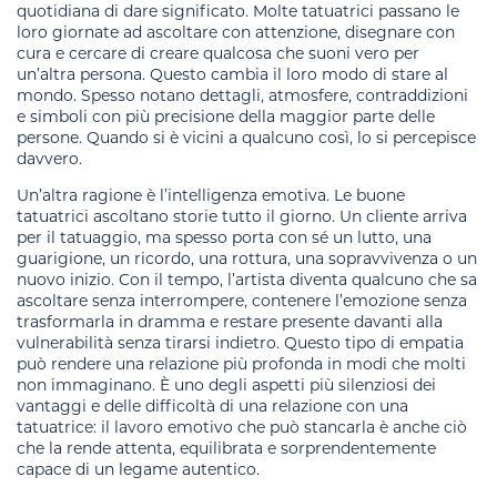
quotidiana di dare significato. Molte tatuatrici passano le
loro giornate ad ascoltare con attenzione, disegnare con
cura e cercare di creare qualcosa che suoni vero per
un’altra persona. Questo cambia il loro modo di stare al
mondo. Spesso notano dettagli, atmosfere, contraddizioni
e simboli con più precisione della maggior parte delle
persone. Quando si è vicini a qualcuno così, lo si percepisce
davvero.
Un’altra ragione è l’intelligenza emotiva. Le buone
tatuatrici ascoltano storie tutto il giorno. Un cliente arriva
per il tatuaggio, ma spesso porta con sé un lutto, una
guarigione, un ricordo, una rottura, una sopravvivenza o un
nuovo inizio. Con il tempo, l’artista diventa qualcuno che sa
ascoltare senza interrompere, contenere l’emozione senza
trasformarla in dramma e restare presente davanti alla
vulnerabilità senza tirarsi indietro. Questo tipo di empatia
può rendere una relazione più profonda in modi che molti
non immaginano. È uno degli aspetti più silenziosi dei
vantaggi e delle difficoltà di una relazione con una
tatuatrice: il lavoro emotivo che può stancarla è anche ciò
che la rende attenta, equilibrata e sorprendentemente
capace di un legame autentico.