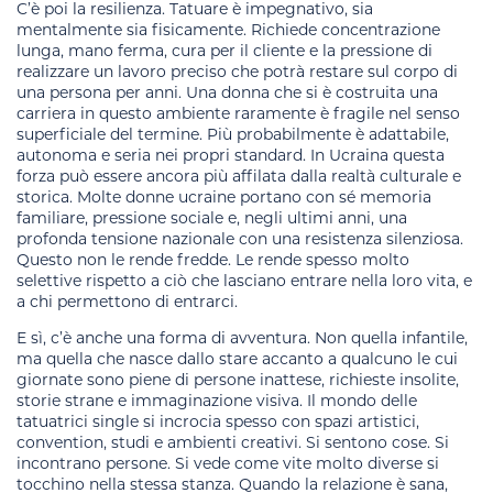
C’è poi la resilienza. Tatuare è impegnativo, sia
mentalmente sia fisicamente. Richiede concentrazione
lunga, mano ferma, cura per il cliente e la pressione di
realizzare un lavoro preciso che potrà restare sul corpo di
una persona per anni. Una donna che si è costruita una
carriera in questo ambiente raramente è fragile nel senso
superficiale del termine. Più probabilmente è adattabile,
autonoma e seria nei propri standard. In Ucraina questa
forza può essere ancora più affilata dalla realtà culturale e
storica. Molte donne ucraine portano con sé memoria
familiare, pressione sociale e, negli ultimi anni, una
profonda tensione nazionale con una resistenza silenziosa.
Questo non le rende fredde. Le rende spesso molto
selettive rispetto a ciò che lasciano entrare nella loro vita, e
a chi permettono di entrarci.
E sì, c’è anche una forma di avventura. Non quella infantile,
ma quella che nasce dallo stare accanto a qualcuno le cui
giornate sono piene di persone inattese, richieste insolite,
storie strane e immaginazione visiva. Il mondo delle
tatuatrici single si incrocia spesso con spazi artistici,
convention, studi e ambienti creativi. Si sentono cose. Si
incontrano persone. Si vede come vite molto diverse si
tocchino nella stessa stanza. Quando la relazione è sana,