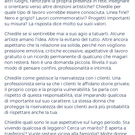
altri luoghi, rafforzare la propria presenza in rete, insegnare
o orientarsi verso altre direzioni artistiche? Chiedile per
quale tipo di lavoro vorrebbe essere conosciuta. Linea fine?
Nero e grigio? Lavori commemorativi? Progetti importanti
su misura? La risposta dice molto sui suoi valori.
Chiedile se si sentirebbe mai a suo agio a tatuarti. Alcune
artiste amano l’idea. Altre la evitano del tutto. Altre ancora
aspettano che la relazione sia solida, perché non vogliono
pressione emotiva, critiche eccessive, aspettative di lavoro
gratuito o un ricordo permanente di qualcuno che magari
non resterà. Non è una domanda piccola. Rivela il suo
modo di pensare confini, professionalità e intimità.
Chiedile come gestisce la riservatezza con i clienti. Una
professionista seria sa che i clienti le affidano storie private,
il proprio corpo e la propria vulnerabilità. Se parla con
rispetto di questa responsabilità, stai imparando qualcosa
di importante sul suo carattere. La stessa donna che
protegge la riservatezza dei suoi clienti avrà più probabilità
di rispettare anche la tua.
Chiedile quali sono le sue aspettative sul lungo periodo. Sta
vivendo qualcosa di leggero? Cerca un marito? È aperta a
trasferirsi? Vuole restare vicina alla famiglia? Molte donne