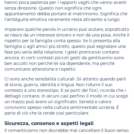
hanno poca pazienza per i rapporti vaghi che vanno avanti
senza direzione. Questo non significa che ogni
appuntamento debba portare al matrimonio. Significa che
l’ambiguità emotiva raramente resta attraente a lungo.
Imparare qualche parola in ucraino può aiutare, soprattutto
se nasce da un interesse sincero e non da una posa. Anche il
rispetto per la famiglia conta spesso. Se ti presenta alla
famiglia o agli amici più stretti, questo può segnalare una
fase più seria della relazione. I gesti premurosi contano
ancora. In certi contesti piccoli gesti da gentiluomo sono
ben accolti non perché lei sia dipendente, ma perché
comunicano attenzione e rispetto.
Ci sono anche sensibilità culturali. Sii attento quando parli
di storia, guerra, identità e lingua. Non ridurre il suo
contesto a uno stereotipo. E se porti dei fiori, ricorda che i
dettagli contano. In alcuni casi perfino il modo in cui scegli
un mazzo può avere un significato. Serietà e calore
convivono spesso nella cultura sentimentale ucraina. È
parte di ciò che la rende così particolare.
Sicurezza, consenso e aspetti legali
Il romanticismo non dovrebbe mai cancellare il buon senso.