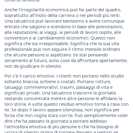
Anche l’irregolarità economica può far parte del quadro,
soprattutto all’inizio della carriera o nei periodi più lenti.
Una tatuatrice può lavorare benissimo e avere comunque
entrate che salgono e scendono in base alle prenotazioni,
alla reputazione, ai viaggi, ai periodi di lavoro ospite, alle
convention e ai cambiamenti economici. Questo non
significa che sia irresponsabile. Significa che la sua vita
professionale può non seguire il ritmo mensile ordinato
che alcune persone si aspettano. Se stai pensando
seriamente al futuro, sono cose da affrontare apertamente,
non da giudicare in silenzio.
Poi c’è il carico emotivo. I clienti non portano nello studio
soltanto braccia, schiene o costati. Portano rotture,
tatuaggi commemorativi, traumi, passaggi di vita e
significati privati. Una tatuatrice trascorre la giornata
restando concentrata mentre altre persone le affidano la
loro storia. A volte questo residuo emotivo torna a casa con
lei. Se dopo il lavoro appare silenziosa, non significa per
forza che non voglia stare con te. Può semplicemente voler
dire che ha passato la giornata a portare addosso
l’atmosfera emotiva di più persone e che ha bisogno di
un’ora di silenzio prima di tornare davvero a sentirsi sé