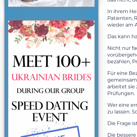
In ihrem Hei
Patienten, 
wieder am A
Das kann har
Nicht nur fa
vorübergehe
bezahlen, P
Für eine Bez
gemeinsame P
arbeitet sie
Prüfungen.
Wer eine er
zu lassen. S
Die Frage is
Die bessere 