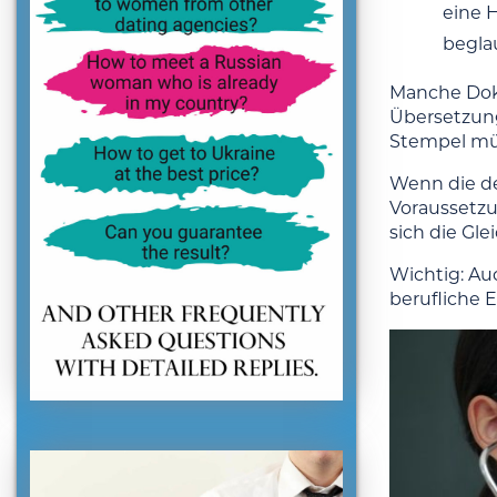
eine 
begla
Manche Doku
Übersetzung
Stempel mü
Wenn die de
Voraussetzu
sich die Gl
Wichtig: Au
berufliche 