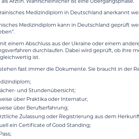
 als Ärztin. Wahrscheinlicher ist eine Übergangsphase.
rainisches Medizindiplom in Deutschland anerkannt w
ainisches Medizindiplom kann in Deutschland geprüft we
eben”.
 mit einem Abschluss aus der Ukraine oder einem ande
sverfahren durchlaufen. Dabei wird geprüft, ob ihre m
leichwertig ist.
tehen fast immer die Dokumente. Sie braucht in der Re
edizindiplom;
Fächer- und Stundenübersicht;
eise über Praktika oder Internatur;
eise über Berufserfahrung;
rztliche Zulassung oder Registrierung aus dem Herkunfts
ell ein Certificate of Good Standing;
Pass;