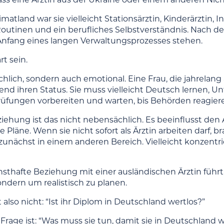
matland war sie vielleicht Stationsärztin, Kinderärztin, I
Routinen und ein berufliches Selbstverständnis. Nach 
nfang eines langen Verwaltungsprozesses stehen.
t sein.
chlich, sondern auch emotional. Eine Frau, die jahrelang 
nd ihren Status. Sie muss vielleicht Deutsch lernen, 
rüfungen vorbereiten und warten, bis Behörden reagier
iehung ist das nicht nebensächlich. Es beeinflusst den A
läne. Wenn sie nicht sofort als Ärztin arbeiten darf, br
 zunächst in einem anderen Bereich. Vielleicht konzentrie
nsthafte Beziehung mit einer ausländischen Ärztin führt,
ondern um realistisch zu planen.
t also nicht: “Ist ihr Diplom in Deutschland wertlos?”
Frage ist: “Was muss sie tun, damit sie in Deutschland wi