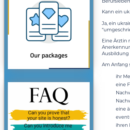
Berufsleben
Kann ein uk
Ja, ein ukr
“umgeschri
Eine Ärztin
Anerkennung
Ausbildung g
Am Anfang s
ihr M
eine 
Nachw
Nachw
eine ä
eventu
ihren 