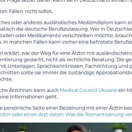
te Frage lautet daher: Kann sie in Deutschland einfach w
en Fällen: nicht sofort.
sches oder anderes ausländisches Medizindiplom kann e
atisch die deutsche Berufszulassung. Wer in Deutschl
tellen oder Medikamente verschreiben möchte, braucht ei
. In manchen Fällen kann vorher eine befristete Berufs
kel erklärt, wie der Weg für eine Ärztin mit ausländisc
Orientierung gedacht, nicht als rechtliche Beratung. D
nd, Unterlagen, Sprachkenntnissen, Fachrichtung und per
chritten sollte sie immer die zuständige Approbations
chte.
sche Ärztinnen kann auch
Medical Council Ukraine
ein h
ine Informationen geht.
e persönliche Seite einer Beziehung mit einer Ärztin be
rztin oder einen Arzt daten: Was die Romantisierung v