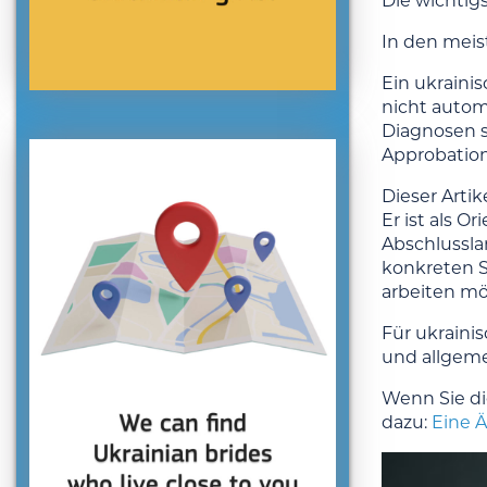
Die wichtigs
In den meist
Ein ukraini
nicht autom
Diagnosen s
Approbation
Dieser Arti
Er ist als 
Abschlussla
konkreten S
arbeiten mö
Für ukraini
und allgeme
Wenn Sie di
dazu:
Eine Ä