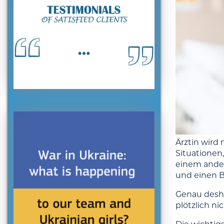
Ärztin wird
Situationen
einem andere
und einen Be
Genau desha
plötzlich ni