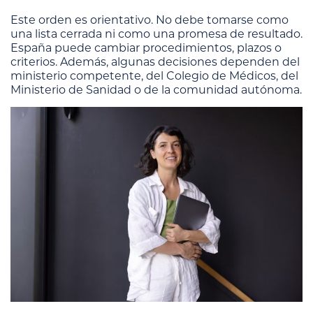
Este orden es orientativo. No debe tomarse como
una lista cerrada ni como una promesa de resultado.
España puede cambiar procedimientos, plazos o
criterios. Además, algunas decisiones dependen del
ministerio competente, del Colegio de Médicos, del
Ministerio de Sanidad o de la comunidad autónoma.