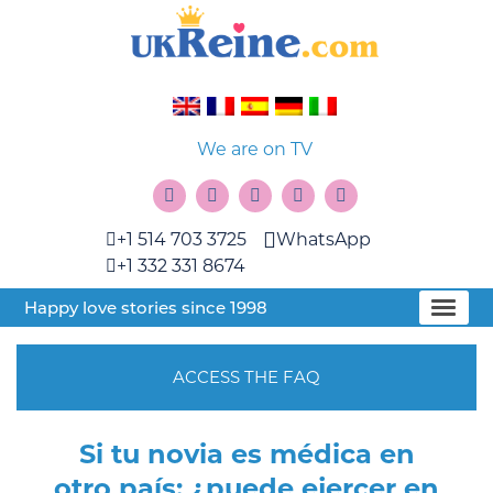
We are on TV
+1 514 703 3725
WhatsApp
+1 332 331 8674
Happy love stories since 1998
ACCESS THE FAQ
Si tu novia es médica en
otro país: ¿puede ejercer en