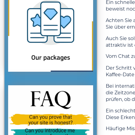
Ein schnell
beweist noc
Achten Sie a
Sie über er
Auch Sie sol
attraktiv i
Vom Chat z
Der Schritt 
Kaffee-Date
Bei internat
die Zeitzon
prüfen, ob d
Ein schlech
Diese Erkenn
Häufige Mis