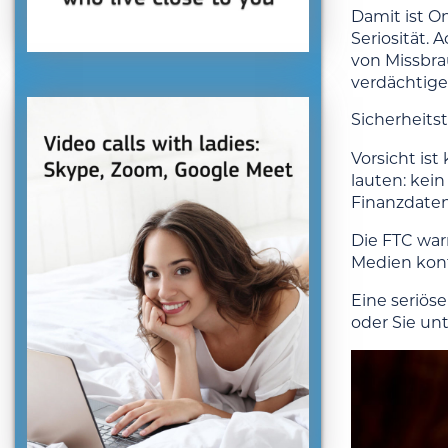
Damit ist O
Seriosität.
von Missbrau
verdächtige 
Sicherheits
Vorsicht ist
lauten: kei
Finanzdaten
Die FTC war
Medien kont
Eine seriöse
oder Sie un