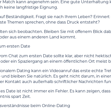
er Match kann angenehm sein. Eine gute Unterhaltung 
h keine langfristige Eignung.
uf Beständigkeit. Fragt sie nach Ihrem Leben? Erinnert 
nste Themen sprechen, ohne dass Druck entsteht?
lten sich beobachten. Bleiben Sie mit offenem Blick dabei
st oder aus einem anderen Land kommt.
um ersten Date
vom Chat zum ersten Date sollte klar, aber nicht hektisc
 oder ein Spaziergang an einem öffentlichen Ort meist b
ionalem Dating kann ein Videoanruf das erste echte Tref
e und bleiben Sie natürlich. Es geht nicht darum, in ei
er Kontakt auch außerhalb schriftlicher Nachrichten funk
tes Date ist nicht immer ein Fehler. Es kann zeigen, das
tnis spart Zeit.
sverständnisse beim Online-Dating