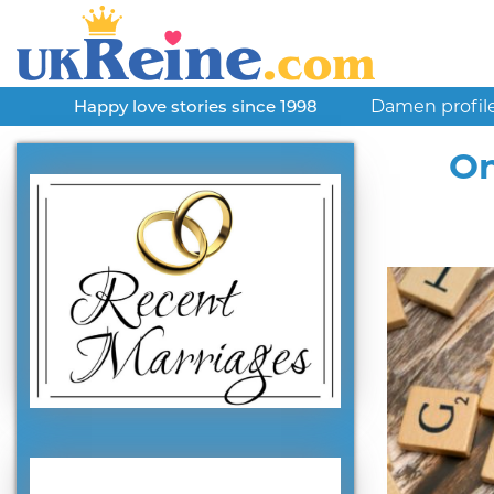
Damen profil
Happy love stories since 1998
On