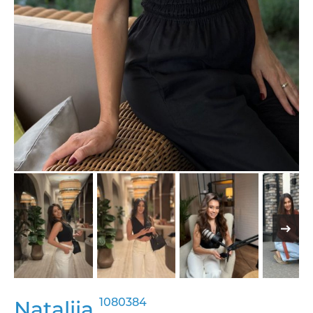
1080384
Nataliia