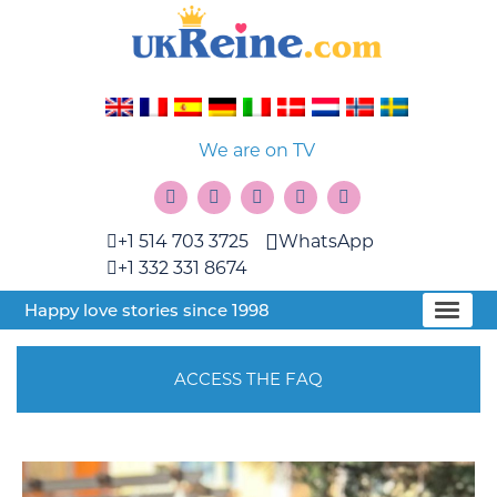
We are on TV
+1 514 703 3725
WhatsApp
+1 332 331 8674
Happy love stories since 1998
ACCESS THE FAQ