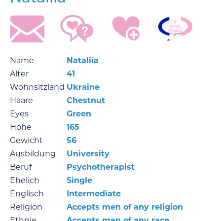
Name
Nataliia
Alter
41
Wohnsitzland
Ukraine
Haare
Chestnut
Eyes
Green
Höhe
165
Gewicht
56
Ausbildung
University
Beruf
Psychotherapist
Ehelich
Single
Englisch
Intermediate
Religion
Accepts men of any religion
Ethnie
Accepts men of any race