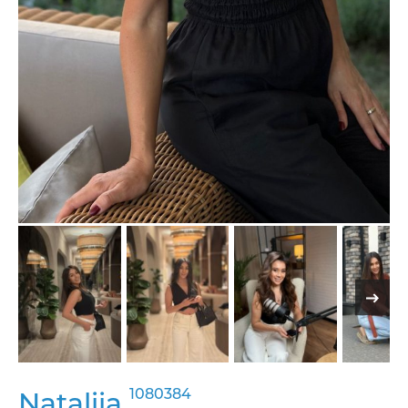
1080384
Nataliia