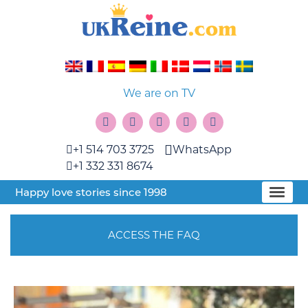
We are on TV
+1 514 703 3725
WhatsApp
+1 332 331 8674
Happy love stories since 1998
ACCESS THE FAQ