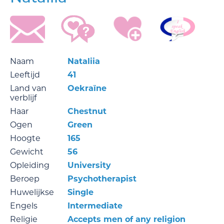
Naam
Nataliia
Leeftijd
41
Land van
Oekraïne
verblijf
Haar
Chestnut
Ogen
Green
Hoogte
165
Gewicht
56
Opleiding
University
Beroep
Psychotherapist
Huwelijkse
Single
Engels
Intermediate
Religie
Accepts men of any religion