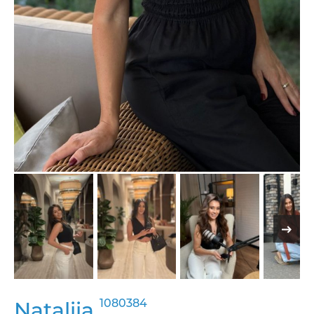
1080384
Nataliia