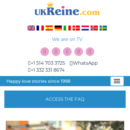
We are on TV
+1 514 703 3725
WhatsApp
+1 332 331 8674
Happy love stories since 1998
ACCESS THE FAQ