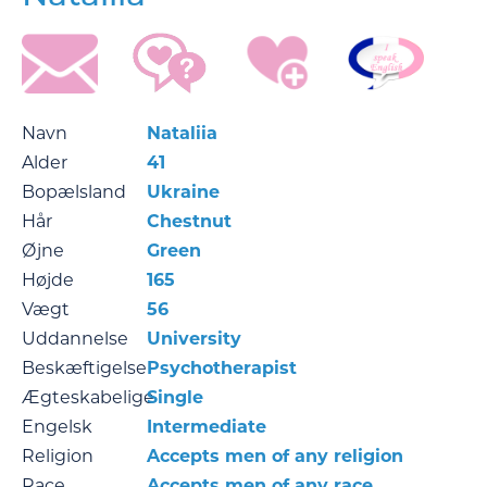
Navn
Nataliia
Alder
41
Bopælsland
Ukraine
Hår
Chestnut
Øjne
Green
Højde
165
Vægt
56
Uddannelse
University
Beskæftigelse
Psychotherapist
Ægteskabelige
Single
Engelsk
Intermediate
Religion
Accepts men of any religion
Race
Accepts men of any race