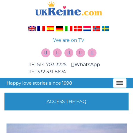
We are on TV
+1 514 703 3725
WhatsApp
+1 332 331 8674
Happy love stories since 1998
ACCESS THE FAQ