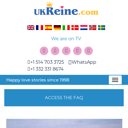
We are on TV
+1 514 703 3725
WhatsApp
+1 332 331 8674
Happy love stories since 1998
ACCESS THE FAQ