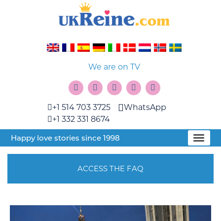
We are on TV
+1 514 703 3725
WhatsApp
+1 332 331 8674
Happy love stories since 1998
ACCESS THE FAQ