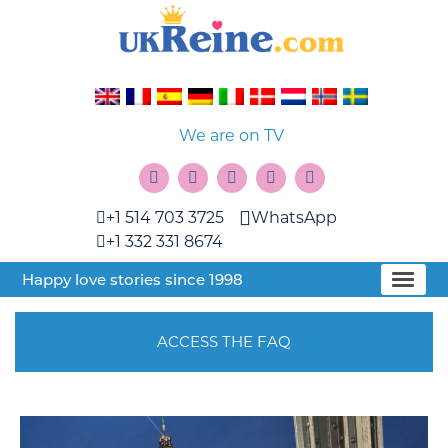
We are on TV
+1 514 703 3725
WhatsApp
+1 332 331 8674
Happy love stories since 1998
ACCESS THE FAQ