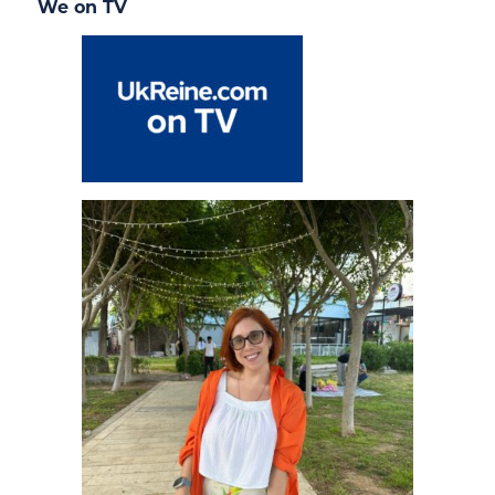
We on TV