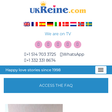
We are on TV
+1 514 703 3725
WhatsApp
+1 332 331 8674
Happy love stories since 1998
ACCESS THE FAQ