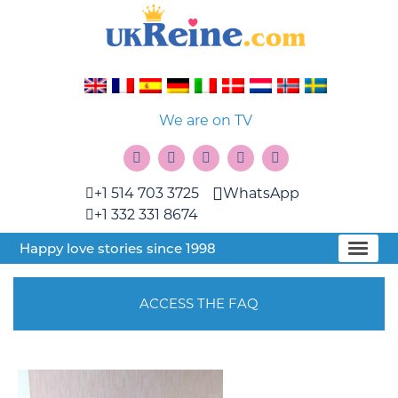
We are on TV
+1 514 703 3725
WhatsApp
+1 332 331 8674
Happy love stories since 1998
ACCESS THE FAQ