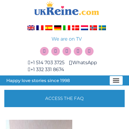
We are on TV
+1 514 703 3725
WhatsApp
+1 332 331 8674
Happy love stories since 1998
ACCESS THE FAQ