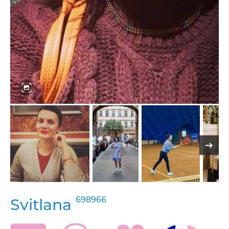
698966
Svitlana