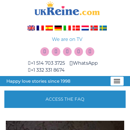
We are on TV
+1 514 703 3725
WhatsApp
+1 332 331 8674
Happy love stories since 1998
ACCESS THE FAQ