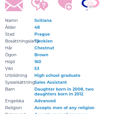
Namn
Svitlana
Ålder
48
Stad
Prague
Bosättningsland
Tjeckien
Hår
Chestnut
Ögon
Brown
Höjd
160
Vikt
53
Utbildning
High school graduate
Sysselsättning
Sales Assistant
Barn
Daughter born in 2008, two
daughters born in 2012
Engelska
Advanced
Religion
Accepts men of any religion