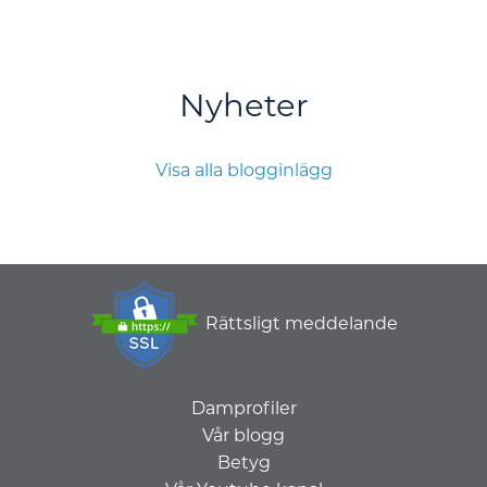
Nyheter
Visa alla blogginlägg
Rättsligt meddelande
Damprofiler
Vår blogg
Betyg