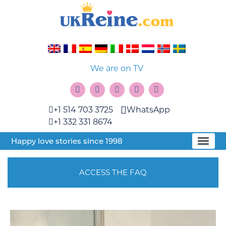
We are on TV
+1 514 703 3725
WhatsApp
+1 332 331 8674
Happy love stories since 1998
ACCESS THE FAQ