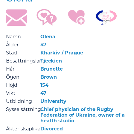
Namn
Olena
Ålder
47
Stad
Kharkiv / Prague
Bosättningsland
Tjeckien
Hår
Brunette
Ögon
Brown
Höjd
154
Vikt
47
Utbildning
University
Sysselsättning
Chief physician of the Rugby
Federation of Ukraine, owner of a
health studio
Äktenskapliga
Divorced