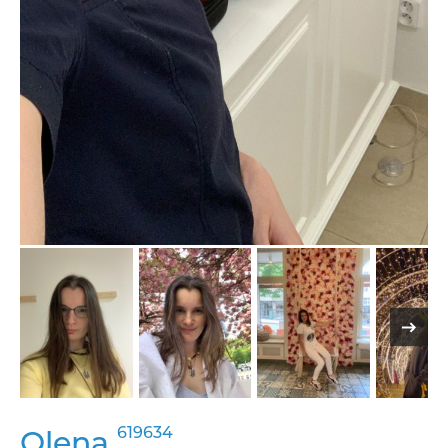
619634
Olena