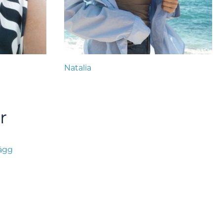
Natalia
r
lägg