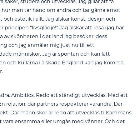
 saker, studera och utvecklas. Jag gillar att få
et hur man tar hand om andra och tar gärna emot
 och estetik i allt. Jag älskar konst, design och
r principen "livsglädje!" Jag älskar att resa (jag har
ta av skönheten i det land jag besöker, dess
ng och jag anmäler mig just nu till ett
dade människor. Jag är spontan och kan lätt
gen och kullarna i älskade England kan jag komma
r.
ndra. Ambitiös. Redo att ständigt utvecklas. Med ett
 En relation, där partners respekterar varandra. Där
pekt. Där människor är redo att utvecklas tillsammans
 att vara ensamma eller umgås med vänner. Och det