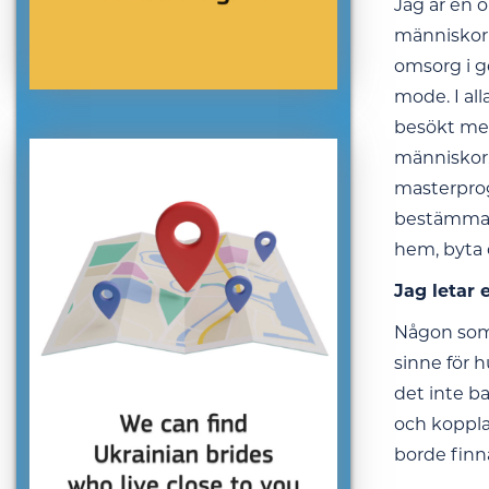
Jag är en ö
människor 
omsorg i ge
mode. I all
besökt mer 
människor, 
masterprog
bestämma m
hem, byta o
Jag letar 
Någon som 
sinne för h
det inte b
och koppla
borde finn