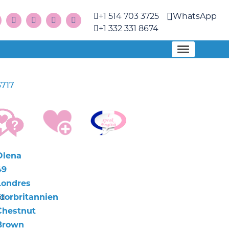
+1 514 703 3725
WhatsApp
+1 332 331 8674
3717
Olena
49
Londres
nd
Storbritannien
Chestnut
Brown