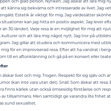
ppen och glad person. Nyfiken. Jag älskar att lära mig nya
att känna sig bekväma och intresserade av livet. Jag v
ngäld. Estetik är viktigt för mig. Jag värdesätter skönhet
a situationer kan jag hitta en positiv aspekt. Jag lever efte
än 30 länder). Varje resa är en möjlighet för mig att nju
kulturer och att lära mig något nytt. Jag tror på utbildni
ram. Jag gillar att studera och kommunicera med utbil
ig för en improviserad resa. Efter att ha vandrat i ber
m till en aftonklänning och gå på en konsert eller teate
efter
älskar livet och mig. Trogen. Respekt för sig själv och a
umor (kan inte vara utan det). Snäll. Som älskar att resa.
ara finns kärlek utan också ömsesidig förståelse och res
 av tillsammans. Men samtidigt ge varandra lite frihet
as sund sexualitet.