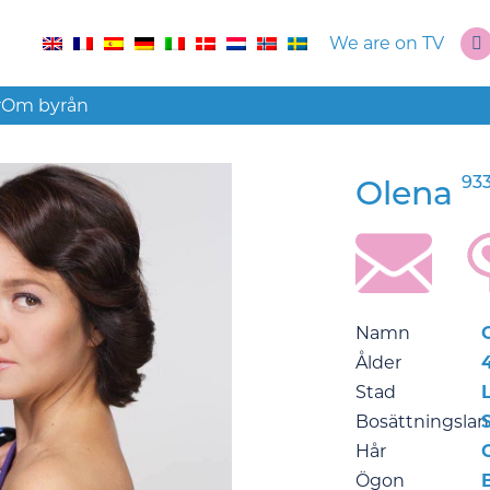
We are on TV
r
Om byrån
93
Olena
Namn
Ålder
Stad
Bosättningsla
Hår
Ögon