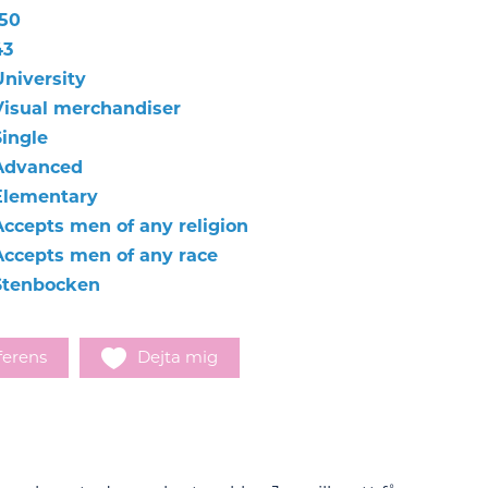
150
43
University
Visual merchandiser
Single
Advanced
Elementary
Accepts men of any religion
Accepts men of any race
Stenbocken
ferens
Dejta mig