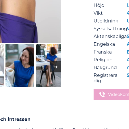
Höjd
Vikt
Utbildning
Sysselsättning
Äktenskapliga
Engelska
Franska
Religion
Bakgrund
Registrera
dig
Videokon
och intressen