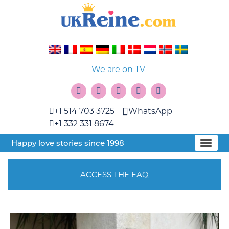
We are on TV
+1 514 703 3725
WhatsApp
+1 332 331 8674
Happy love stories since 1998
ACCESS THE FAQ