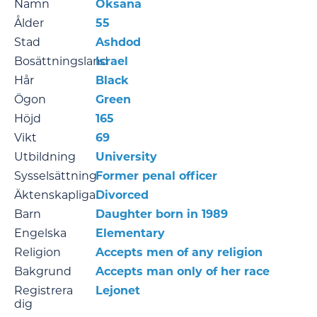
Namn
Oksana
Ålder
55
Stad
Ashdod
Bosättningsland
Israel
Hår
Black
Ögon
Green
Höjd
165
Vikt
69
Utbildning
University
Sysselsättning
Former penal officer
Äktenskapliga
Divorced
Barn
Daughter born in 1989
Engelska
Elementary
Religion
Accepts men of any religion
Bakgrund
Accepts man only of her race
Registrera
Lejonet
dig