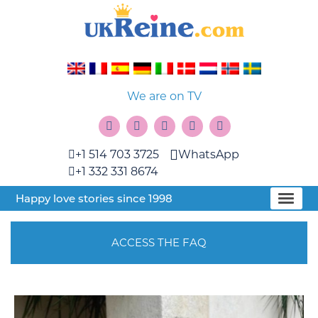
We are on TV
+1 514 703 3725
WhatsApp
+1 332 331 8674
Happy love stories since 1998
ACCESS THE FAQ