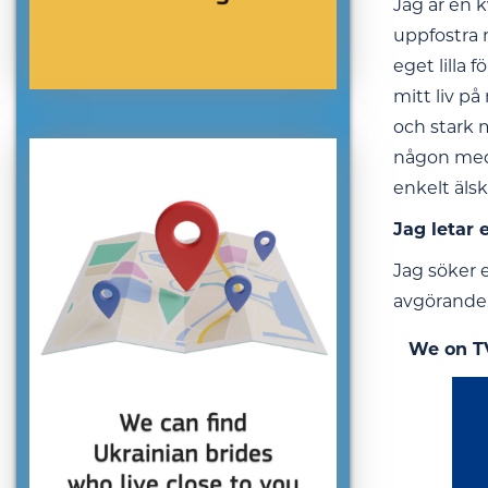
Jag är en k
uppfostra 
eget lilla 
mitt liv på
och stark 
någon med v
enkelt älska
Jag letar 
Jag söker 
avgörande.
We on T