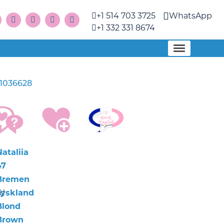
+1 514 703 3725
WhatsApp
+1 332 331 8674
1036628
ataliia
47
Bremen
nd
Tyskland
Blond
Brown