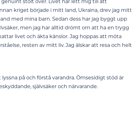
genuint stolt över. Livet har lett mig till att
an kriget började i mitt land, Ukraina, drev jag mitt
 Tyskland med mina barn. Sedan dess har jag byggt upp
 självsäker, men jag har alltid drömt om att ha en trygg
attar livet och äkta känslor. Jag hoppas att möta
åelse, resten av mitt liv. Jag älskar att resa och helt
 lyssna på och förstå varandra. Ömsesidigt stöd är
 beskyddande, självsäker och närvarande.