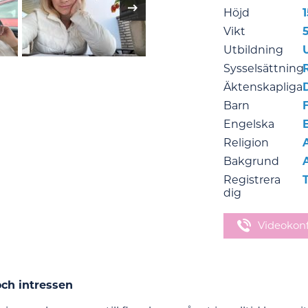
Höjd
1
Vikt
Utbildning
Sysselsättning
Äktenskapliga
Barn
Engelska
Religion
Bakgrund
Registrera
T
dig
Videokon
och intressen