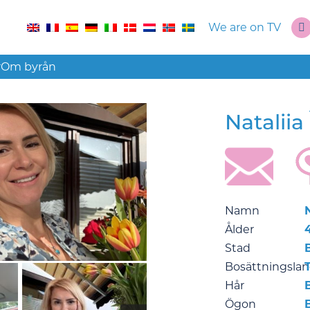
We are on TV
r
Om byrån
Nataliia
Namn
N
Ålder
Stad
Bosättningsla
Hår
Ögon