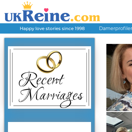
Damerprofile
Happy love stories since 1998