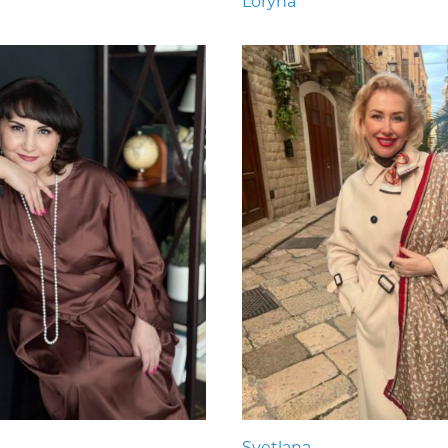
Loryna
Svetlana