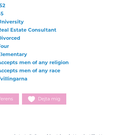
52
55
University
Real Estate Consultant
Divorced
Four
Elementary
Accepts men of any religion
Accepts men of any race
villingarna
ferens
Dejta mig