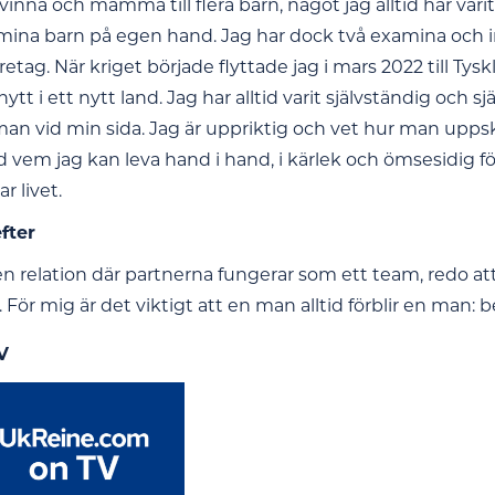
vinna och mamma till flera barn, något jag alltid har varit 
mina barn på egen hand. Jag har dock två examina och inn
företag. När kriget började flyttade jag i mars 2022 till
 nytt i ett nytt land. Jag har alltid varit självständig och
man vid min sida. Jag är uppriktig och vet hur man uppsk
em jag kan leva hand i hand, i kärlek och ömsesidig först
r livet.
efter
en relation där partnerna fungerar som ett team, redo att
 För mig är det viktigt att en man alltid förblir en man:
V