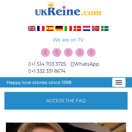
We are on TV
+1 514 703 3725
WhatsApp
+1 332 331 8674
Happy love stories since 1998
ACCESS THE FAQ