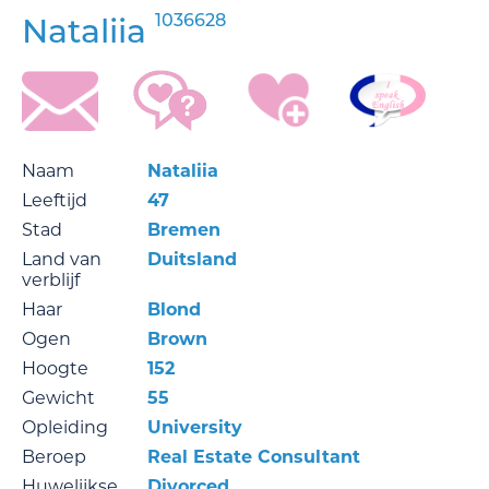
1036628
Nataliia
Naam
Nataliia
Leeftijd
47
Stad
Bremen
Land van
Duitsland
verblijf
Haar
Blond
Ogen
Brown
Hoogte
152
Gewicht
55
Opleiding
University
Beroep
Real Estate Consultant
Huwelijkse
Divorced