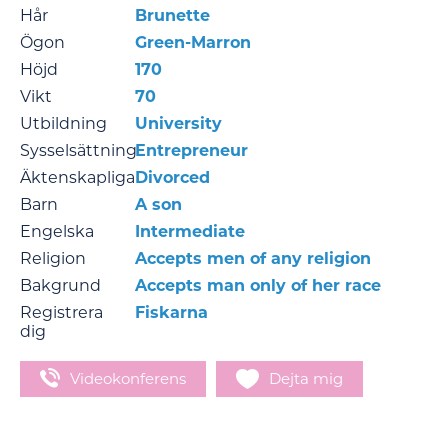
Hår
Brunette
Ögon
Green-Marron
Höjd
170
Vikt
70
Utbildning
University
Sysselsättning
Entrepreneur
Äktenskapliga
Divorced
Barn
A son
Engelska
Intermediate
Religion
Accepts men of any religion
Bakgrund
Accepts man only of her race
Registrera
Fiskarna
dig
Videokonferens
Dejta mig