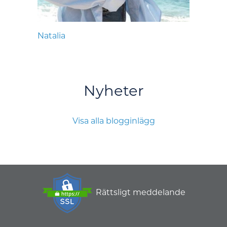
Natalia
Nyheter
Visa alla blogginlägg
Rättsligt meddelande