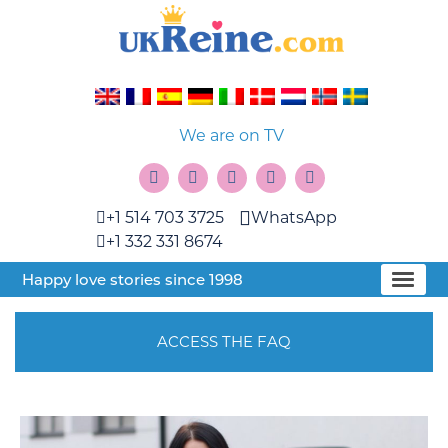
We are on TV
+1 514 703 3725
WhatsApp
+1 332 331 8674
Happy love stories since 1998
ACCESS THE FAQ