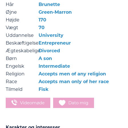
Hår
Brunette
Øjne
Green-Marron
Højde
170
Vægt
70
Uddannelse
University
Beskæftigelse
Entrepreneur
Ægteskabelige
Divorced
Børn
A son
Engelsk
Intermediate
Religion
Accepts men of any religion
Race
Accepts man only of her race
Tilmeld
Fisk
Videomøde
Dato mig
Karakter og interesser