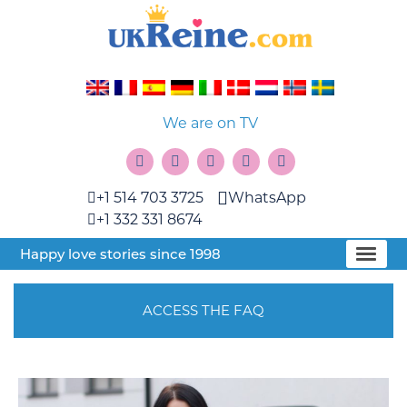
We are on TV
+1 514 703 3725
WhatsApp
+1 332 331 8674
Happy love stories since 1998
ACCESS THE FAQ