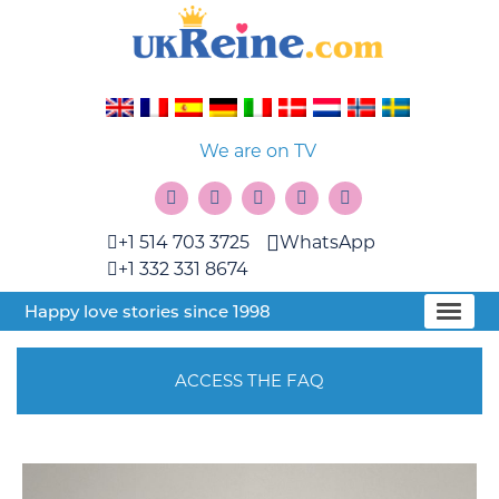
We are on TV
+1 514 703 3725
WhatsApp
+1 332 331 8674
Happy love stories since 1998
ACCESS THE FAQ