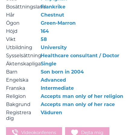
Bosättningsland
Frankrike
Hår
Chestnut
Ögon
Green-Marron
Höjd
164
Vikt
58
Utbildning
University
Sysselsättning
Healthcare consultant / Doctor
Äktenskapliga
Single
Barn
Son born in 2004
Engelska
Advanced
Franska
Intermediate
Religion
Accepts man only of her religion
Bakgrund
Accepts man only of her race
Registrera
Väduren
dig
Videokonferens
Dejta mig