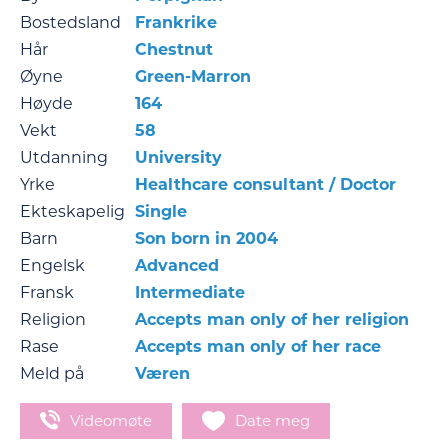
Bostedsland
Frankrike
Hår
Chestnut
Øyne
Green-Marron
Høyde
164
Vekt
58
Utdanning
University
Yrke
Healthcare consultant / Doctor
Ekteskapelig
Single
Barn
Son born in 2004
Engelsk
Advanced
Fransk
Intermediate
Religion
Accepts man only of her religion
Rase
Accepts man only of her race
Meld på
Væren
Videomøte
Date meg