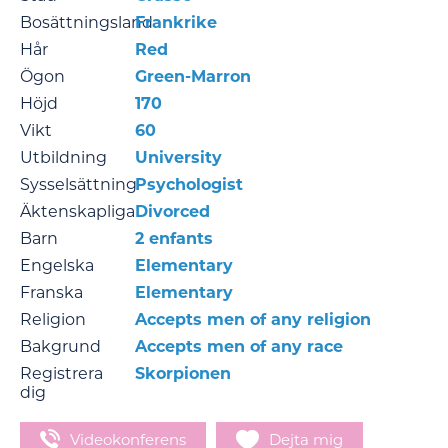
Bosättningsland
Frankrike
Hår
Red
Ögon
Green-Marron
Höjd
170
Vikt
60
Utbildning
University
Sysselsättning
Psychologist
Äktenskapliga
Divorced
Barn
2 enfants
Engelska
Elementary
Franska
Elementary
Religion
Accepts men of any religion
Bakgrund
Accepts men of any race
Registrera
Skorpionen
dig
Videokonferens
Dejta mig