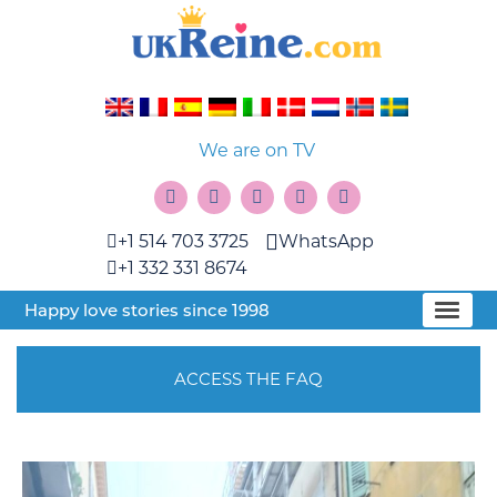
We are on TV
+1 514 703 3725
WhatsApp
+1 332 331 8674
Happy love stories since 1998
ACCESS THE FAQ