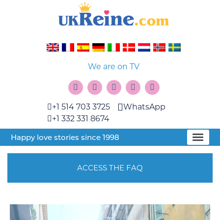
We are on TV
+1 514 703 3725
WhatsApp
+1 332 331 8674
Happy love stories since 1998
ACCESS THE FAQ