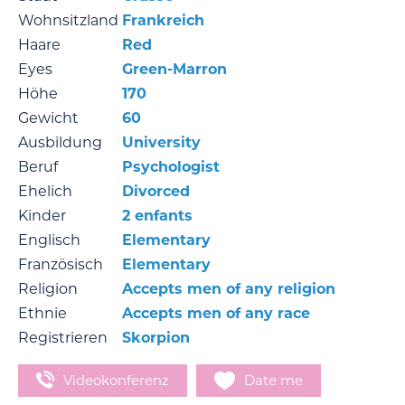
Wohnsitzland
Frankreich
Haare
Red
Eyes
Green-Marron
Höhe
170
Gewicht
60
Ausbildung
University
Beruf
Psychologist
Ehelich
Divorced
Kinder
2 enfants
Englisch
Elementary
Französisch
Elementary
Religion
Accepts men of any religion
Ethnie
Accepts men of any race
Registrieren
Skorpion
Videokonferenz
Date me