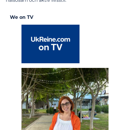
hälsosam och aktiv livsstil.
We on TV