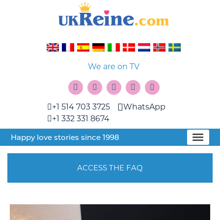
We are on TV
+1 514 703 3725
WhatsApp
+1 332 331 8674
Happy love stories since 1998
ACCESS THE FAQ