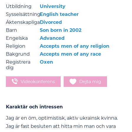
Utbildning
University
Sysselsättning
English teacher
Äktenskapliga
Divorced
Barn
Son born in 2002
Engelska
Advanced
Religion
Accepts men of any religion
Bakgrund
Accepts men of any race
Registrera
Oxen
dig
Videokonferens
Dejta mig
Karaktär och intressen
Jag är en öm, optimistisk, aktiv ukrainsk kvinna.
Jag är fast besluten att hitta min man och vara