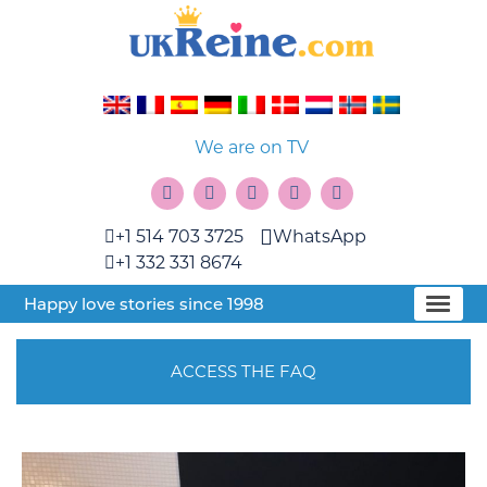
We are on TV
+1 514 703 3725
WhatsApp
+1 332 331 8674
Happy love stories since 1998
ACCESS THE FAQ