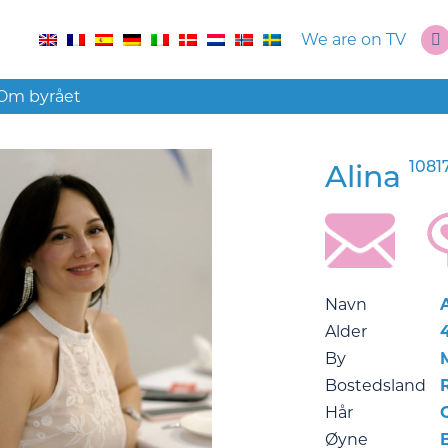
We are on TV
Om byrået
1081
Alina
Navn
Alder
By
Bostedsland
Hår
Øyne