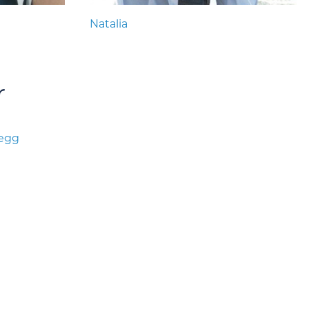
Natalia
r
legg