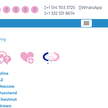
+1 514 703 3725
WhatsApp
+1 332 331 8674
779
Alina
42
Moscow
Russland
Chestnut
Brown