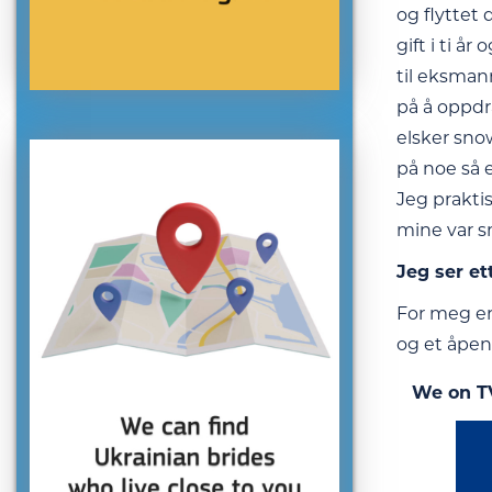
og flyttet 
gift i ti å
til eksman
på å oppdr
elsker sno
på noe så 
Jeg prakti
mine var s
Jeg ser et
For meg er
og et åpent
We on T