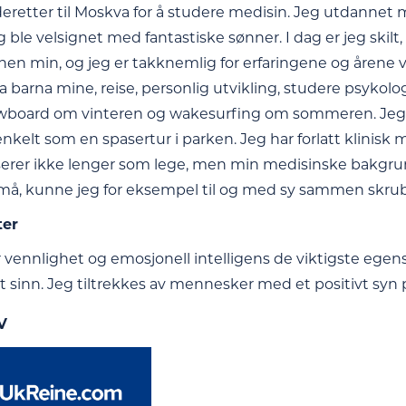
deretter til Moskva for å studere medisin. Jeg utdannet m
r og ble velsignet med fantastiske sønner. I dag er jeg sk
nen min, og jeg er takknemlig for erfaringene og årene v
a barna mine, reise, personlig utvikling, studere psykol
wboard om vinteren og wakesurfing om sommeren. Jeg er
enkelt som en spasertur i parken. Jeg har forlatt klinisk
serer ikke lenger som lege, men min medisinske bakgrun
må, kunne jeg for eksempel til og med sy sammen skrub
ter
 vennlighet og emosjonell intelligens de viktigste egens
 sinn. Jeg tiltrekkes av mennesker med et positivt syn på 
V