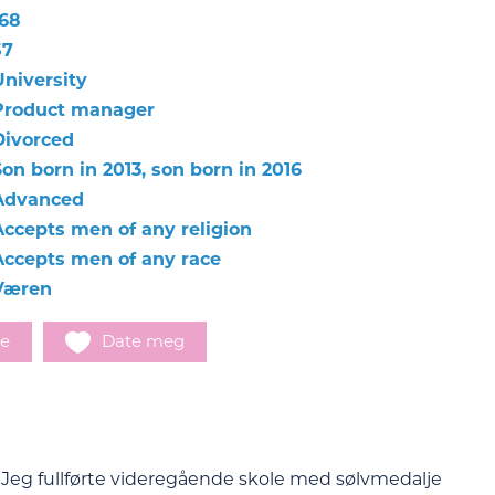
168
57
University
Product manager
Divorced
on born in 2013, son born in 2016
Advanced
Accepts men of any religion
Accepts men of any race
Væren
e
Date meg
by. Jeg fullførte videregående skole med sølvmedalje