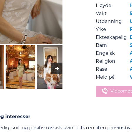
Høyde
Vekt
Utdanning
Yrke
Ekteskapelig
Barn
S
Engelsk
Religion
Rase
Meld på
Videomøt
g interesser
rlig, snill og positiv russisk kvinne fra en liten provins