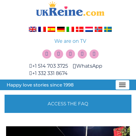
We are on TV
+1 514 703 3725
WhatsApp
+1 332 331 8674
Happy love stories since 1998
ACCESS THE FAQ