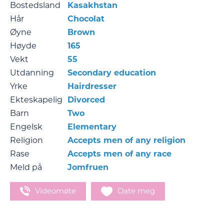
Bostedsland
Kasakhstan
Hår
Chocolat
Øyne
Brown
Høyde
165
Vekt
55
Utdanning
Secondary education
Yrke
Hairdresser
Ekteskapelig
Divorced
Barn
Two
Engelsk
Elementary
Religion
Accepts men of any religion
Rase
Accepts men of any race
Meld på
Jomfruen
Videomøte
Date meg