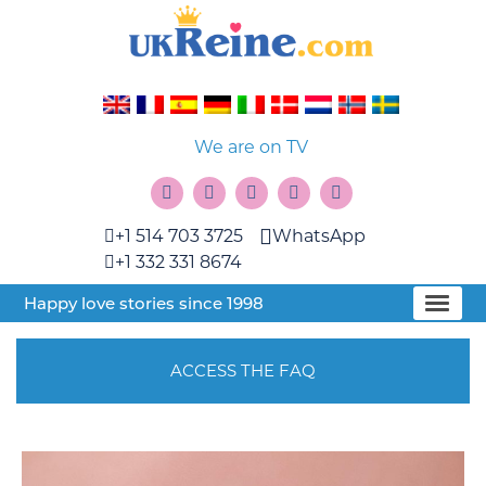
We are on TV
+1 514 703 3725
WhatsApp
+1 332 331 8674
Happy love stories since 1998
ACCESS THE FAQ