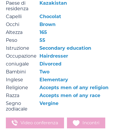
Paese di
Kazakistan
residenza
Capelli
Chocolat
Occhi
Brown
Altezza
165
Peso
55
Istruzione
Secondary education
Occupazione
Hairdresser
coniugale
Divorced
Bambini
Two
Inglese
Elementary
Religione
Accepts men of any religion
Razza
Accepts men of any race
Segno
Vergine
zodiacale
Video conferenza
Incontri