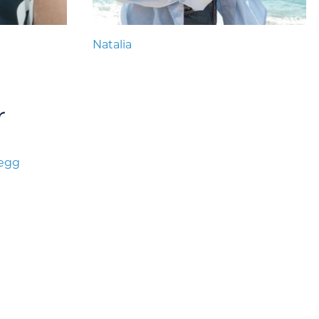
Natalia
r
legg