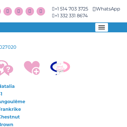
+1 514 703 3725
WhatsApp
+1 332 331 8674
1027020
Natalia
1
Angoulême
Frankrike
Chestnut
Brown