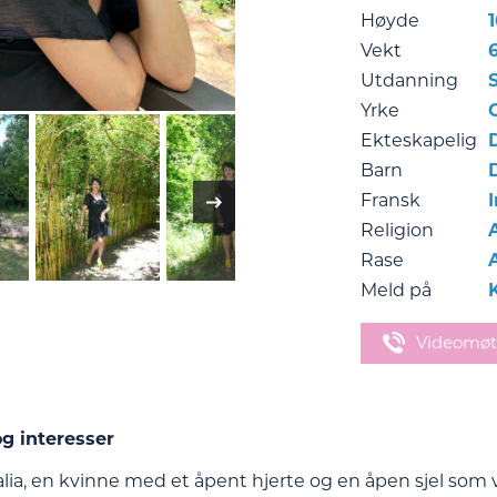
Høyde
Vekt
Utdanning
Yrke
Ekteskapelig
Barn
Fransk
Religion
Rase
Meld på
Videomøt
g interesser
alia, en kvinne med et åpent hjerte og en åpen sjel som v