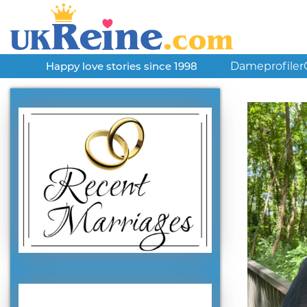
Dameprofiler
Happy love stories since 1998