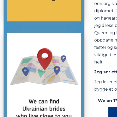
omsorg, var
diplomet. J
og hagearbe
jeg å lese 
Queen og E
oppdage nye
fester og s
viktige be
helt.
Jeg ser et
Jeg leter e
bygge et op
We on T