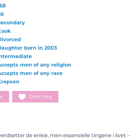
168
66
Secondary
Cook
Divorced
Daughter born in 2003
Intermediate
Accepts men of any religion
Accepts men of any race
Krepsen
e
Date meg
erdsetter de enkle, men essensielle tingene i livet –