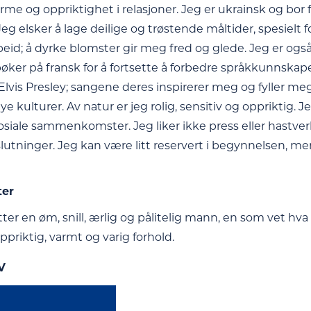
me og oppriktighet i relasjoner. Jeg er ukrainsk og bor fo
eg elsker å lage deilige og trøstende måltider, spesielt f
id; å dyrke blomster gir meg fred og glede. Jeg er også l
bøker på fransk for å fortsette å forbedre språkkunnskap
lvis Presley; sangene deres inspirerer meg og fyller meg 
 kulturer. Av natur er jeg rolig, sensitiv og oppriktig. J
osiale sammenkomster. Jeg liker ikke press eller hastverk
slutninger. Jeg kan være litt reservert i begynnelsen, 
ter
tter en øm, snill, ærlig og pålitelig mann, en som vet hva h
priktig, varmt og varig forhold.
V