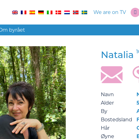
We are on TV
Om byrået
Natalia
Navn
Alder
5
By
Bostedsland
Hår
Øyne