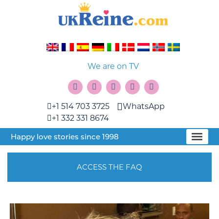
We are on TV
+1 514 703 3725
WhatsApp
+1 332 331 8674
Happy love stories since 1998
ACCESS THE FAQ