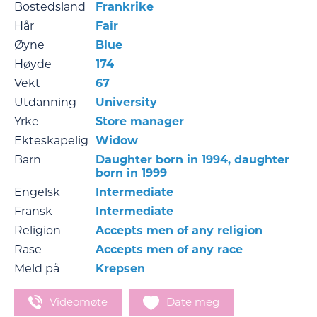
Bostedsland
Frankrike
Hår
Fair
Øyne
Blue
Høyde
174
Vekt
67
Utdanning
University
Yrke
Store manager
Ekteskapelig
Widow
Barn
Daughter born in 1994, daughter
born in 1999
Engelsk
Intermediate
Fransk
Intermediate
Religion
Accepts men of any religion
Rase
Accepts men of any race
Meld på
Krepsen
Videomøte
Date meg