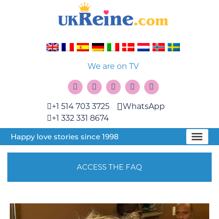
We are on TV
+1 514 703 3725
WhatsApp
+1 332 331 8674
Happy love stories since 1998
ACCESS THE FAQ