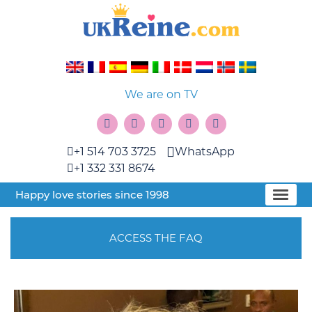
We are on TV
+1 514 703 3725
WhatsApp
+1 332 331 8674
Happy love stories since 1998
ACCESS THE FAQ