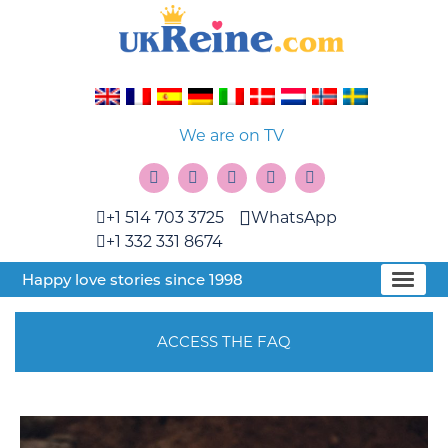
We are on TV
+1 514 703 3725
WhatsApp
+1 332 331 8674
Happy love stories since 1998
ACCESS THE FAQ